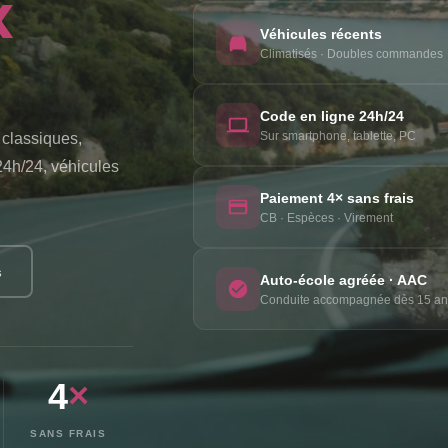
x
Véhicules récents
Climatisés · Doubles commandes
Code en ligne 24h/24
Sur smartphone, tablette, PC
 classiques,
24h/24, véhicules
Paiement 4× sans frais
CB · Espèces · Virement
s
Auto-école agréée · AAC
Conduite accompagnée dès 15 an
4
×
SANS FRAIS