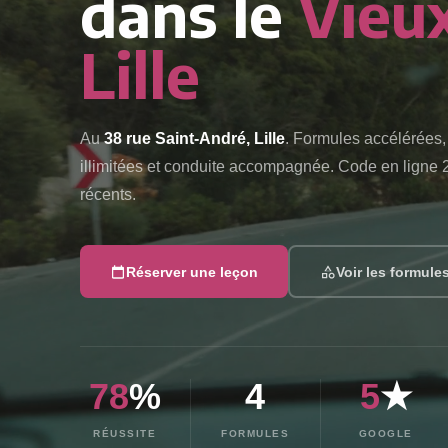
dans le
Vieu
Lille
Au
38 rue Saint-André, Lille
. Formules accélérées,
illimitées et conduite accompagnée. Code en ligne 
récents.
Réserver une leçon
Voir les formule
78
%
4
5
★
RÉUSSITE
FORMULES
GOOGLE