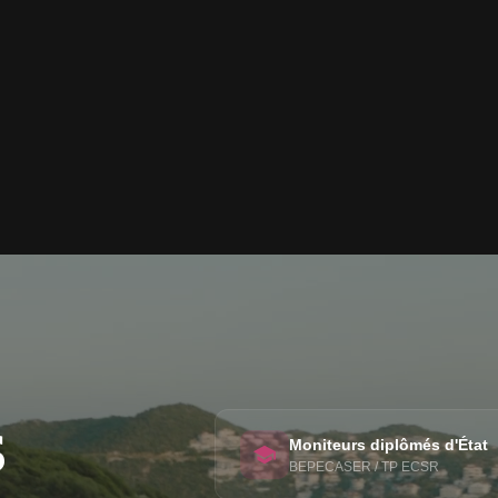
s
Moniteurs diplômés d'État
BEPECASER / TP ECSR